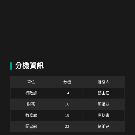
分機資訊
單位
分機
聯絡人
行政處
14
蔡主任
財務
16
周姐妹
教務處
18
唐秘書
圖書館
22
劉弟兄