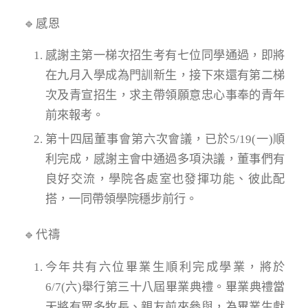
🔹感恩
感謝主第一梯次招生考有七位同學通過，即將
在九月入學成為門訓新生，接下來還有第二梯
次及青宣招生，求主帶領願意忠心事奉的青年
前來報考。
第十四屆董事會第六次會議，已於5/19(一)順
利完成，感謝主會中通過多項決議，董事們有
良好交流，學院各處室也發揮功能、彼此配
搭，一同帶領學院穩步前行。
🔹代禱
今年共有六位畢業生順利完成學業，將於
6/7(六)舉行第三十八屆畢業典禮。畢業典禮當
天將有眾多牧長、親友前來參與，為畢業生獻