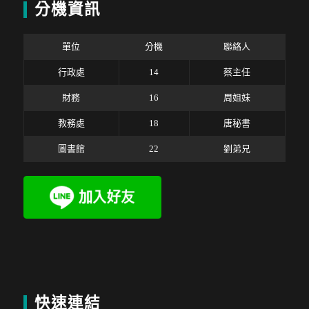
分機資訊
單位
分機
聯絡人
行政處
14
蔡主任
財務
16
周姐妹
教務處
18
唐秘書
圖書館
22
劉弟兄
快速連結