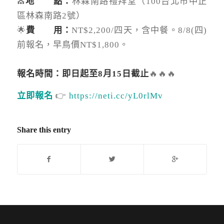
⛪
地 點：
林森南路禮拜堂（100台北市中正
區林森南路2號）
🌟
費 用：
NT$2,200/四天，含中餐。8/8(四)
前報名，早鳥價NT$1,800。
⠀⠀
報名時間：即日起至8月15日截止
🔥🔥🔥
立即報名
👉
https://neti.cc/yL0rlMv
Share this entry