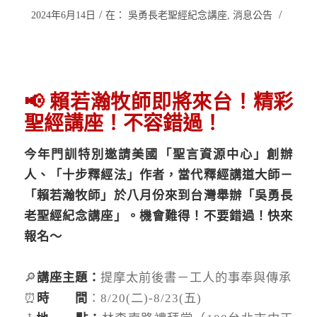
/
/
2024年6月14日
在：
吳勇長老聖經紀念講座
,
消息公告
📢 賴若瀚牧師即將來台！精彩
聖經講座！不容錯過！
今年門訓特別邀請美國「聖言資源中心」創辦
人、「十步釋經法」作者，當代釋經講道大師－
「賴若瀚牧師」於八月份來到台灣舉辦「吳勇長
老聖經紀念講座」。機會難得！不要錯過！快來
報名～
⠀⠀
🔎
講座主題：
提摩太前後書－工人的事奉與傳承
⏰
時 間
：8/20(二)-8/23(五)