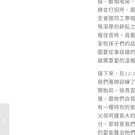
錯、歡唱喧鬧
婦女打招呼、
至會跟同工寒
等深厚的耕耘
報佳音時，我
安慰孩子們的
園要從事這樣
越需要愛的溫
接下來，在12
我們籌辦訓練
開始前，迪真
邊，跟她們自
有一種特別的
父母呵護長大
從老齡變樂齡
分，那就是我
的愛能醫治她