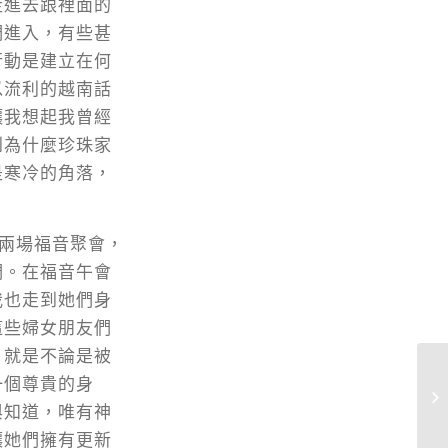
走進去跟裡面的
們進入，有些甚
行動是建立在何
以流利的越南話
讓我想起我曾經
到為什麼珍珠家
是寒冷的角落，
這兩場福音聚會，
們。在福音午會
我也走到她們身
這些婦女朋友們
，就是不論是被
一個尊貴的身
與知道，唯有神
讓她們擁有更新