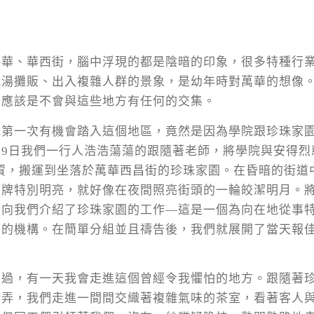
萬華、華西街，腦中浮現的都是陰暗的印象，很多特種行
蛇湯攤販、出入複雜人群的景象，是幼年時對萬華的想像
子應該是不會與這些地方有任何的交集。
我第一次有機會踏入這個地區，竟然是因為學院跟珍珠家
/19日我們一行人浩浩蕩蕩的跟隨著老師，將學院與安得烈
資，搬運到坐落於萬華西昌街的珍珠家園。在昏暗的街道
招牌特別明亮，就好像在夜間照亮街頭的一輪皎潔明月。
士向我們介紹了珍珠家園的工作—這是一個為向在地從事
在的機構。在簡單分組並且禱告後，我們就展開了當天報
想過，有一天我會走進這個曾經令我懼怕的地方。跟隨著
巷弄，我們走進一間間交織著複雜氣味的茶室，看著客人