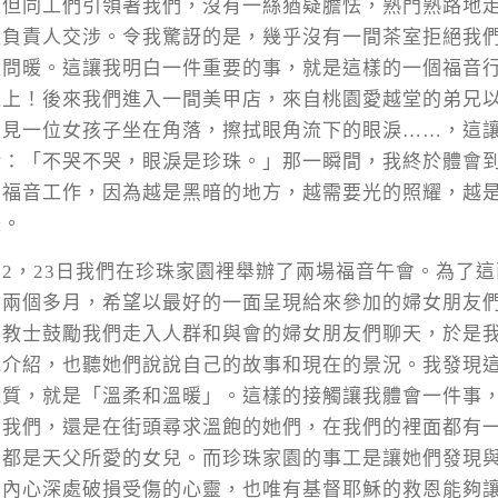
，但同工們引領著我們，沒有一絲猶疑膽怯，熟門熟路地
跟負責人交涉。令我驚訝的是，幾乎沒有一間茶室拒絕我
暄問暖。這讓我明白一件重要的事，就是這樣的一個福音
之上！後來我們進入一間美甲店，來自桃園愛越堂的弟兄
看見一位女孩子坐在角落，擦拭眼角流下的眼淚……，這
話：「不哭不哭，眼淚是珍珠。」那一瞬間，我終於體會
的福音工作，因為越是黑暗的地方，越需要光的照耀，越
暖。
/22，23日我們在珍珠家園裡舉辦了兩場福音午會。為了
了兩個多月，希望以最好的一面呈現給來參加的婦女朋友
宣教士鼓勵我們走入人群和與會的婦女朋友們聊天，於是
我介紹，也聽她們說說自己的故事和現在的景況。我發現
氣質，就是「溫柔和溫暖」。這樣的接觸讓我體會一件事
的我們，還是在街頭尋求溫飽的她們，在我們的裡面都有
們都是天父所愛的女兒。而珍珠家園的事工是讓她們發現
們內心深處破損受傷的心靈，也唯有基督耶穌的救恩能夠