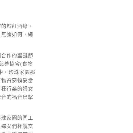
業的燈紅酒綠、
。無論如何，總
園合作的聖誕節
慈善協會(食物
中，珍珠家園那
將物資安頓妥當
特種行業的婦女
佳音的福音出擊
珍珠家園的同工
與婦女們杯觥交