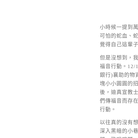
小時候一提到
可怕的蛇血、
覺得自己這輩
但是沒想到，
福音行動。12
銀行)襄助的物
塊小小圓圓的
後，迪真宣教
們傳福音而存
行動。
以往真的沒有
深入黑暗的小