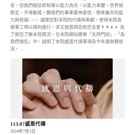
安，但我們相信耶和華以能力為衣，以能力束腰，世界就
堅定，不得動搖。願我們的事奉蒙神喜悅，帶來屬天的能
力與祝福✨️✨️✨️ 感謝您對本院的代禱與奉獻，使得本院各
樣事工得以順利進行，求主施恩與您和您全家👨‍👩‍👧‍👦 為
了使您了解本院情況，在本院網站選單「支持門訓」-「為
我們禱告」中，說明了本院感恩代禱事項及今年度財務狀
況。 …
113.07感恩代禱
2024年7月1日