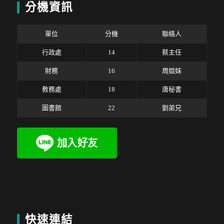
分機資訊
單位
分機
聯絡人
行政處
14
蔡主任
財務
16
周姐妹
教務處
18
唐秘書
圖書館
22
劉弟兄
快速連結