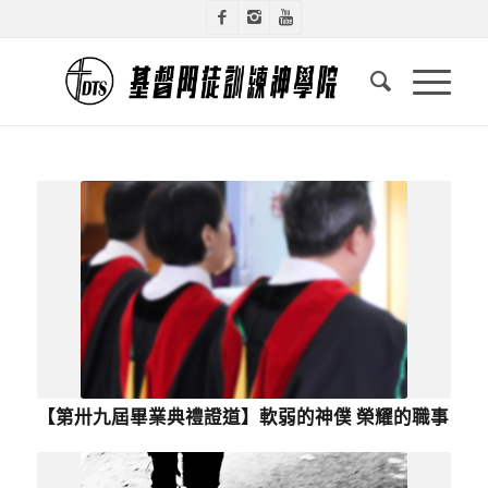
【第卅九屆畢業典禮證道】軟弱的神僕 榮耀的職事